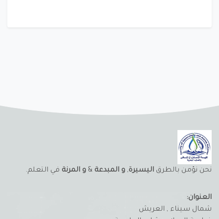
نحن نؤمن بالطرق
اليسيرة
,
و المبدعة
&
و المرنة
في التعلم.
العنوان:
شمال سيناء , العريش